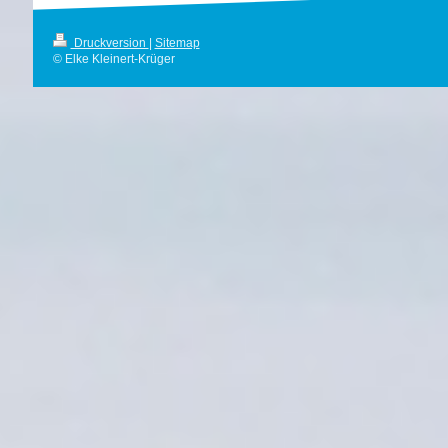
Druckversion
|
Sitemap
© Elke Kleinert-Krüger