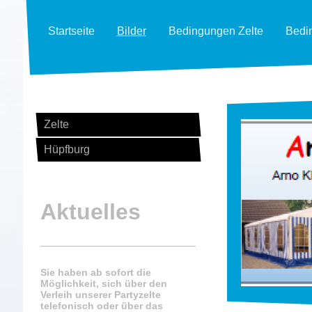
Startseite
Bilder
Bedingungen Zelte
Bedi
Zelte
Hüpfburg
Aktuelles
Sie haben ab sofort die
Möglichkeit, sich über den
Verleih unserer Partyzelte
telefonisch oder über das