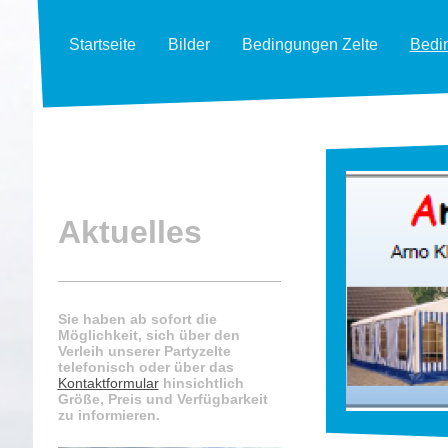
Startseite
Bilder
Bedingungen Zelte
Bedi
Aktuelles
Sie haben ab sofort die
Möglichkeit, sich über den
Verleih unserer Partyzelte
telefonisch oder über das
Kontaktformular
hinsichtlich
Größe, Preis und Verfügbarkeit
zu informieren.