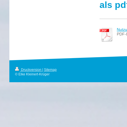
als pd
Nutzu
PDF-
Druckversion
|
Sitemap
© Elke Kleinert-Krüger